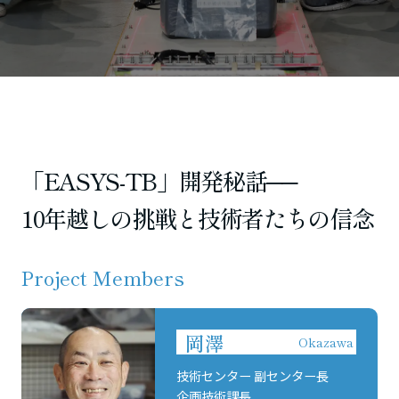
「EASYS-TB」開発秘話──
10年越しの挑戦と技術者たちの信念
Project Members
岡澤
Okazawa
技術センター 副センター長
企画技術課長