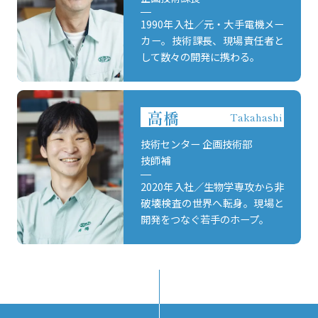
1990年入社／元・大手電機メー
カー。技術課長、現場責任者と
して数々の開発に携わる。
高橋
Takahashi
技術センター 企画技術部
技師補
2020年入社／生物学専攻から非
破壊検査の世界へ転身。現場と
開発をつなぐ若手のホープ。